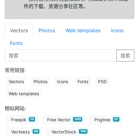
件的下载、资源分享社区等。
Vectors
Photos
Web templates
Icons
Fonts
搜索
常用链接:
Vectors
Photos
Icons
Fonts
PSD
Web templates
相似网站:
Freepik
Free Vector
Pngtree
10
349
57
Vecteezy
VectorStock
48
100