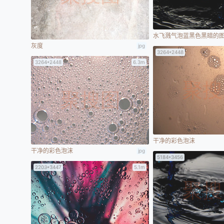
水飞溅气泡蓝黑色黑暗的
灰度
jpg
3264*2448
3264*2448
6.3m
干净的彩色泡沫
干净的彩色泡沫
jpg
5184*3456
2203*3447
5.1m