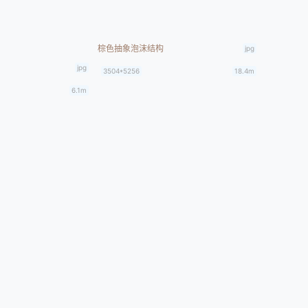
棕色抽象泡沫结构
jpg
jpg
3504*5256
18.4m
6.1m