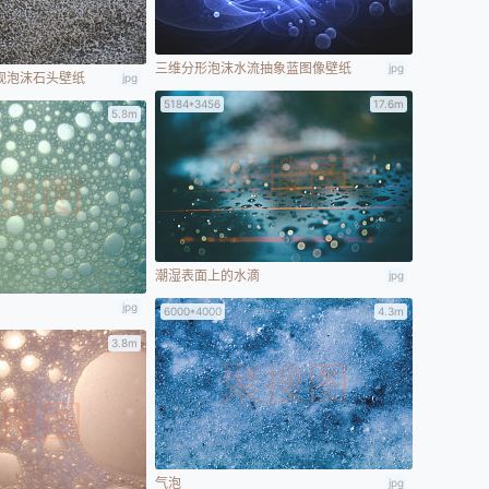
三维分形泡沫水流抽象蓝图像壁纸
jpg
观泡沫石头壁纸
jpg
5184*3456
17.6m
5.8m
潮湿表面上的水滴
jpg
jpg
6000*4000
4.3m
3.8m
气泡
jpg