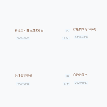
棕色抽象泡沫结构
粉红色和白色泡沫插图
jpg
6000*4000
6000*4000
15.8m
白泡泡蓝水
泡沫数码壁纸
jpg
3000*1987
4000*2966
5.4m