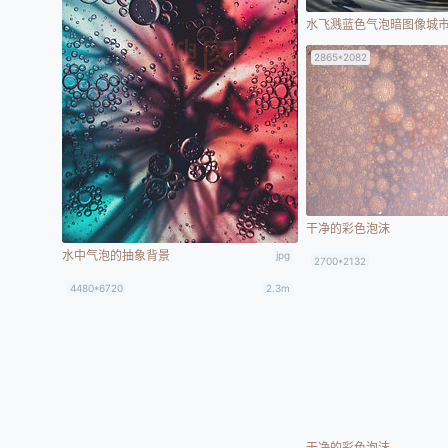
水飞溅蓝色气泡暗图像城
2865*2082
干净的彩色泡沫
水中气泡的抽象背景
jpg
2700*2132
4480*6720
2.3m
干净的彩色泡沫