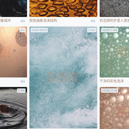
图像城市
棕色抽象泡沫结构
的丑陋的外星人景
jpg
jpg
5m
4000*6000
5.5m
3264*2448
干净的彩色泡沫
jpg
8.3m
2838*2046