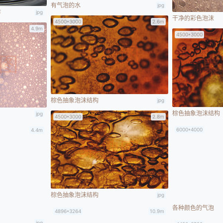
有气泡的水
jpg
市
jpg
干净的彩色泡沫
4500*3000
2.6m
4.9m
4500*3000
棕色抽象泡沫结构
jpg
棕色抽象泡沫结构
jpg
4500*3000
2.8m
6000*4000
4.4m
棕色抽象泡沫结构
jpg
各种颜色的气泡
4896*3264
10.9m
jpg