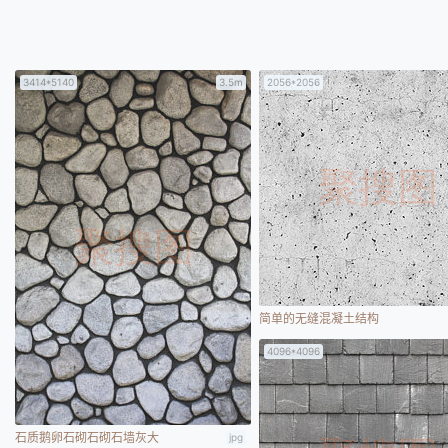
3414*5140
3.5m
2056*2056
简单的无缝混凝土结构
4096*4096
石质鹅卵石砌石砌石墙灰大
jpg