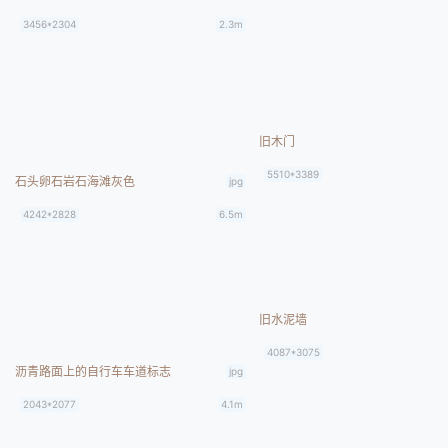
3456*2304
2.3m
旧木门
5510*3389
石头卵石岩石海滩灰色
jpg
4242*2828
6.5m
旧水泥墙
4087*3075
沥青路面上的自行车车道标志
jpg
2043*2077
4.1m