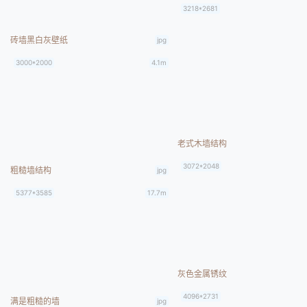
3218*2681
砖墙黑白灰壁纸
jpg
3000*2000
4.1m
老式木墙结构
3072*2048
粗糙墙结构
jpg
5377*3585
17.7m
灰色金属锈纹
4096*2731
满是粗糙的墙
jpg