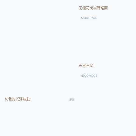
无缝花岗岩砖路面
5616*3744
天然石墙
4000*4004
灰色的光泽肮脏
jpg