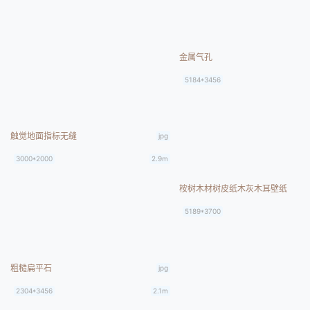
金属气孔
5184*3456
触觉地面指标无缝
jpg
3000*2000
2.9m
桉树木材树皮纸木灰木耳壁纸
5189*3700
粗糙扁平石
jpg
2304*3456
2.1m