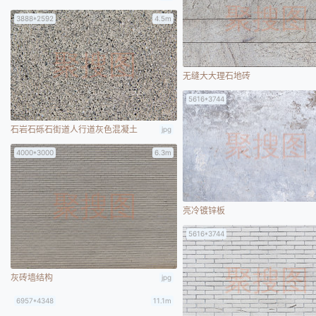
3888*2592
4.5m
无缝大大理石地砖
5616*3744
石岩石砾石街道人行道灰色混凝土
jpg
4000*3000
6.3m
亮冷镀锌板
5616*3744
灰砖墙结构
jpg
6957*4348
11.1m