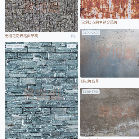
带焊接点的生锈金属片
3600*2400
无缝花岗岩路面结构
jpg
2248*3200
4.8m
刮铝片背景
5616*3744