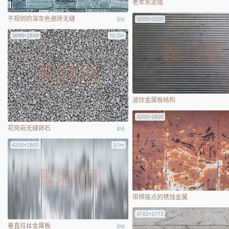
老年水泥墙
不规则的深灰色瓷砖无缝
jpg
3000*2000
3698*2849
10.2m
波纹金属板结构
4200*2800
花岗岩无缝卵石
jpg
4200*2800
3.1m
带焊接点的锈蚀金属
4762*2772
垂直拉丝金属板
jpg