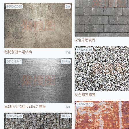
3000*2000
5m
深色外墙瓷砖
4752*3168
粗糙混凝土墙结构
jpg
5616*3744
11.7m
灰色卵石卵石
4200*2800
高对比度拉丝和划痕金属板
jpg
4000*2706
16.4m