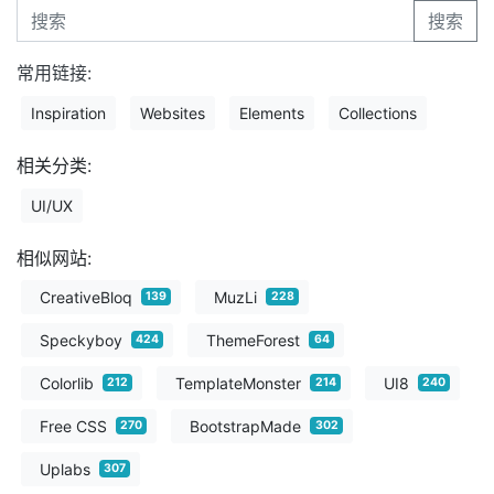
搜索
常用链接:
Inspiration
Websites
Elements
Collections
相关分类:
UI/UX
相似网站:
CreativeBloq
MuzLi
139
228
Speckyboy
ThemeForest
424
64
Colorlib
TemplateMonster
UI8
212
214
240
Free CSS
BootstrapMade
270
302
Uplabs
307