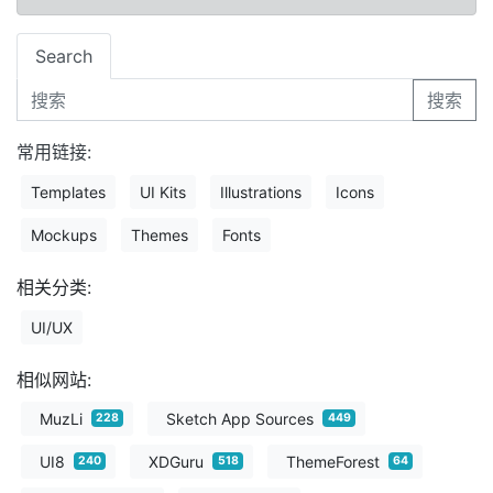
Search
搜索
常用链接:
Templates
UI Kits
Illustrations
Icons
Mockups
Themes
Fonts
相关分类:
UI/UX
相似网站:
MuzLi
Sketch App Sources
228
449
UI8
XDGuru
ThemeForest
240
518
64