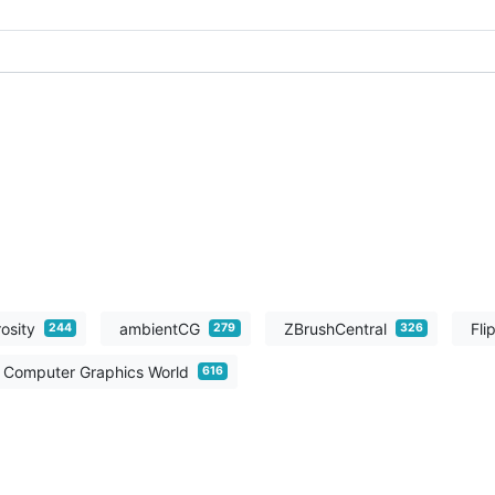
osity
ambientCG
ZBrushCentral
Fli
244
279
326
Computer Graphics World
616