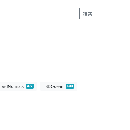
搜索
ppedNormals
3DOcean
372
408