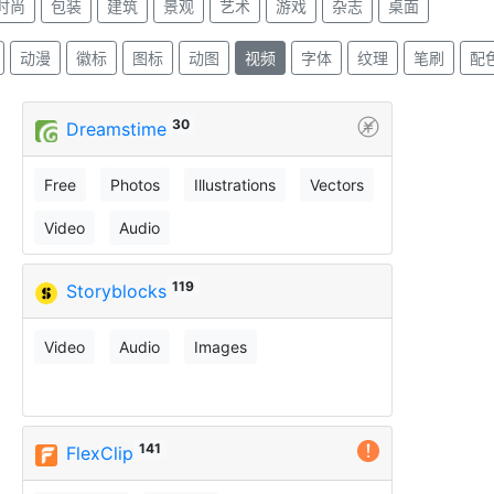
时尚
包装
建筑
景观
艺术
游戏
杂志
桌面
动漫
徽标
图标
动图
视频
字体
纹理
笔刷
配
30
Dreamstime
Free
Photos
Illustrations
Vectors
Video
Audio
119
Storyblocks
Video
Audio
Images
141
FlexClip