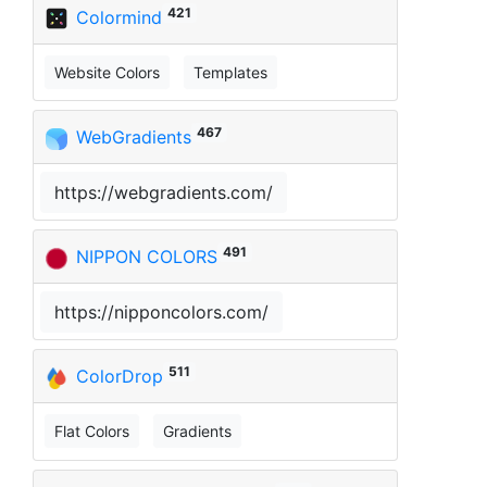
421
Colormind
Website Colors
Templates
467
WebGradients
https://webgradients.com/
491
NIPPON COLORS
https://nipponcolors.com/
511
ColorDrop
Flat Colors
Gradients