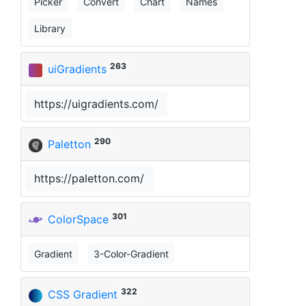
Picker
Convert
Chart
Names
Library
263
uiGradients
https://uigradients.com/
290
Paletton
https://paletton.com/
301
ColorSpace
Gradient
3-Color-Gradient
322
CSS Gradient