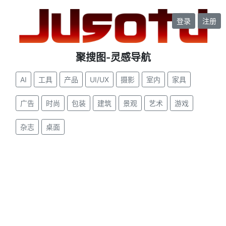
登录
注册
聚搜图-灵感导航
AI
工具
产品
UI/UX
摄影
室内
家具
广告
时尚
包装
建筑
景观
艺术
游戏
杂志
桌面