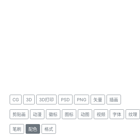
CG
3D
3D打印
PSD
PNG
矢量
插画
剪贴画
动漫
徽标
图标
动图
视频
字体
纹理
笔刷
配色
格式