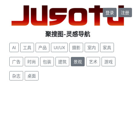
登录
注册
聚搜图-灵感导航
AI
工具
产品
UI/UX
摄影
室内
家具
广告
时尚
包装
建筑
景观
艺术
游戏
杂志
桌面