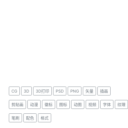
CG
3D
3D打印
PSD
PNG
矢量
插画
剪贴画
动漫
徽标
图标
动图
视频
字体
纹理
笔刷
配色
格式